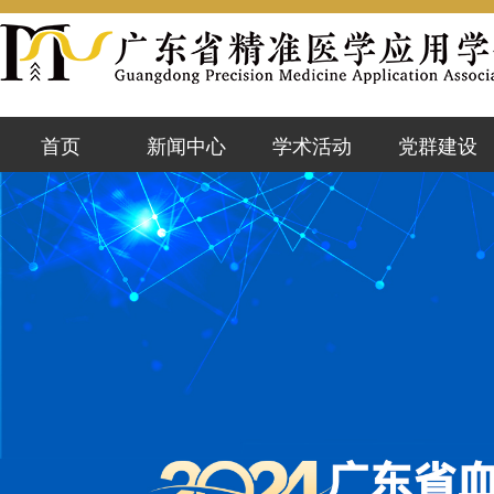
首页
新闻中心
学术活动
党群建设
学会动态
活动预告
党群资讯
会员风采
既往活动
党课学习
行业前沿
精准云课堂
党内公示
通知公告
优秀论文
政策文件
警示台
加入学会
学会简介
学会领导
章程制度