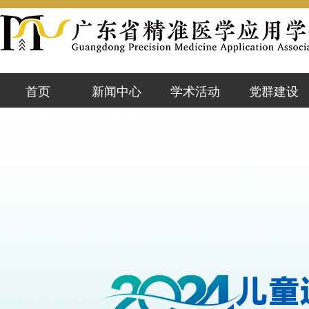
首页
新闻中心
学术活动
党群建设
学会动态
活动预告
党群资讯
会员风采
既往活动
党课学习
行业前沿
精准云课堂
党内公示
通知公告
知网专栏
政策文件
优秀论文
警示台
加入学会
学会简介
学会领导
章程制度