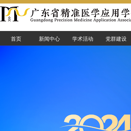
首页
新闻中心
学术活动
党群建设
学会动态
活动预告
党群资讯
会员风采
既往活动
党课学习
行业前沿
精准云课堂
党内公示
通知公告
优秀论文
政策文件
警示台
加入学会
学会简介
学会领导
章程制度