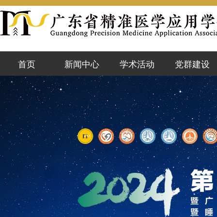
首页
新闻中心
学术活动
党群建设
学会动态
活动预告
党群资讯
会员风采
既往活动
党课学习
行业前沿
精准云课堂
党内公示
通知公告
知网专栏
政策文件
优秀论文
警示台
加入学会
学会简介
学会领导
章程制度